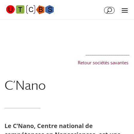
Aller
Aller
au
à
contenu
la
principal
navigation
_____________________
Retour sociétés savantes
C’Nano
Le C’Nano, Centre national de