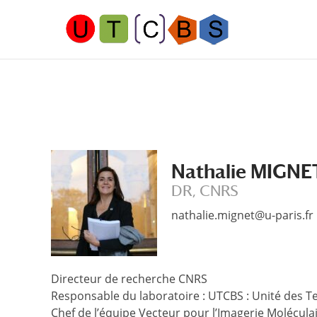
Aller
Aller
au
à
contenu
la
principal
navigation
Nathalie MIGNE
DR, CNRS
nathalie.mignet@u-paris.fr
Directeur de recherche CNRS
Responsable du laboratoire : UTCBS : Unité des T
Chef de l’équipe Vecteur pour l’Imagerie Moléculair