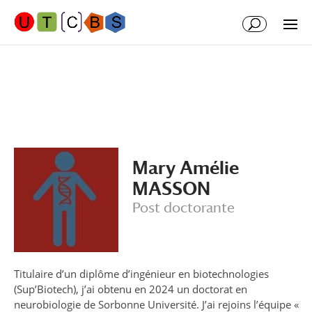
Aller
Aller
au
à
contenu
la
principal
navigation
Mary Amélie
MASSON
Post doctorante
Titulaire d’un diplôme d’ingénieur en biotechnologies
(Sup’Biotech), j’ai obtenu en 2024 un doctorat en
neurobiologie de Sorbonne Université. J’ai rejoins l’équipe «