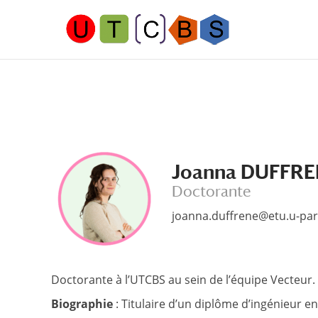
Aller
Aller
au
à
contenu
la
principal
navigation
Joanna DUFFR
Doctorante
joanna.duffrene@etu.u-pari
Doctorante à l’UTCBS au sein de l’équipe Vecteur.
Biographie
: Titulaire d’un diplôme d’ingénieur e