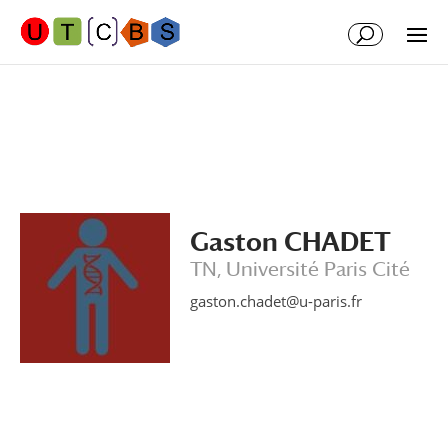
Aller
Aller
au
à
contenu
la
principal
navigation
Gaston CHADET
TN, Université Paris Cité
gaston.chadet@u-paris.fr